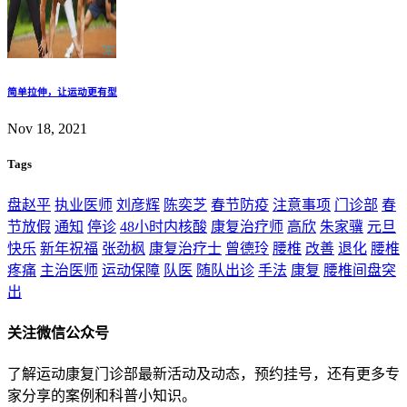
简单拉伸，让运动更有型
Nov 18, 2021
Tags
盘赵平
执业医师
刘彦辉
陈奕芝
春节防疫
注意事项
门诊部
春
节放假
通知
停诊
48小时内核酸
康复治疗师
高欣
朱家骥
元旦
快乐
新年祝福
张劲枫
康复治疗士
曾德玲
腰椎
改善
退化
腰椎
疼痛
主治医师
运动保障
队医
随队出诊
手法
康复
腰椎间盘突
出
关注微信公众号
了解运动康复门诊部最新活动及动态，预约挂号，还有更多专
家分享的案例和科普小知识。