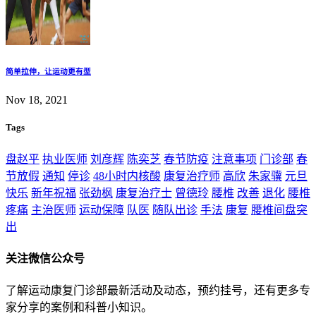
简单拉伸，让运动更有型
Nov 18, 2021
Tags
盘赵平
执业医师
刘彦辉
陈奕芝
春节防疫
注意事项
门诊部
春
节放假
通知
停诊
48小时内核酸
康复治疗师
高欣
朱家骥
元旦
快乐
新年祝福
张劲枫
康复治疗士
曾德玲
腰椎
改善
退化
腰椎
疼痛
主治医师
运动保障
队医
随队出诊
手法
康复
腰椎间盘突
出
关注微信公众号
了解运动康复门诊部最新活动及动态，预约挂号，还有更多专
家分享的案例和科普小知识。