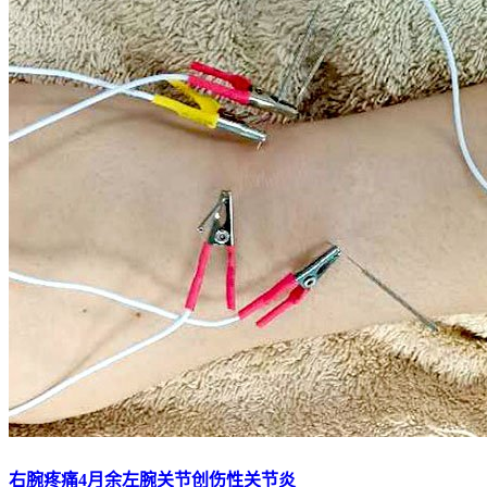
右腕疼痛4月余左腕关节创伤性关节炎