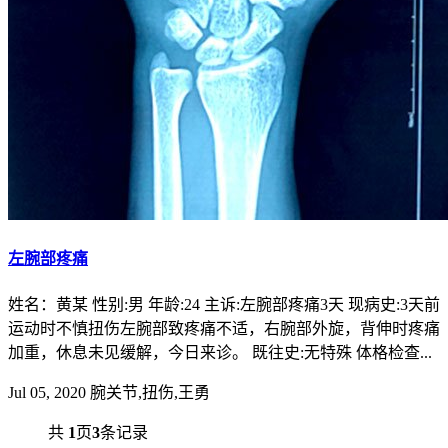
左腕部疼痛
姓名：黄某 性别:男 年龄:24 主诉:左腕部疼痛3天 现病史:3天前
运动时不慎扭伤左腕部致疼痛不适，右腕部外旋，背伸时疼痛
加重，休息未见缓解，今日来诊。 既往史:无特殊 体格检查...
Jul 05, 2020
腕关节,扭伤,王勇
共
1
页
3
条记录