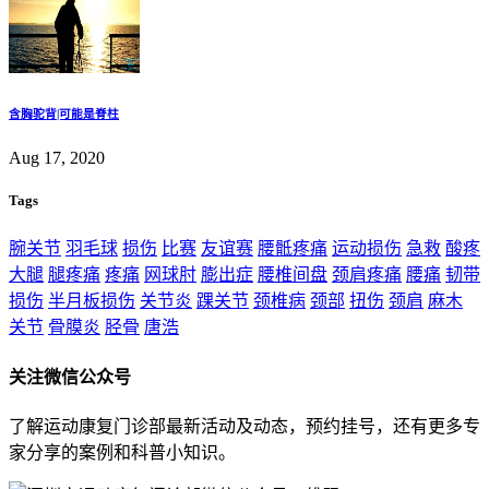
含胸驼背|可能是脊柱
Aug 17, 2020
Tags
腕关节
羽毛球
损伤
比赛
友谊赛
腰骶疼痛
运动损伤
急救
酸疼
大腿
腿疼痛
疼痛
网球肘
膨出症
腰椎间盘
颈肩疼痛
腰痛
韧带
损伤
半月板损伤
关节炎
踝关节
颈椎病
颈部
扭伤
颈肩
麻木
关节
骨膜炎
胫骨
唐浩
关注微信公众号
了解运动康复门诊部最新活动及动态，预约挂号，还有更多专
家分享的案例和科普小知识。